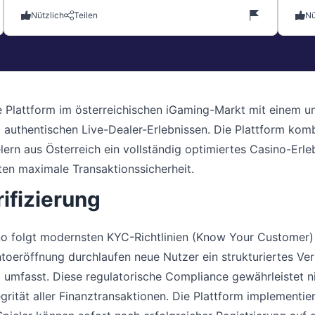
Nützlich
Teilen
Nü
nde Plattform im österreichischen iGaming-Markt mit einem
d authentischen Live-Dealer-Erlebnissen. Die Plattform kom
ielern aus Österreich ein vollständig optimiertes Casino-Erl
en maximale Transaktionssicherheit.
ifizierung
ino folgt modernsten KYC-Richtlinien (Know Your Custome
ontoeröffnung durchlaufen neue Nutzer ein strukturiertes Ve
 umfasst. Diese regulatorische Compliance gewährleistet ni
rität aller Finanztransaktionen. Die Plattform implementie