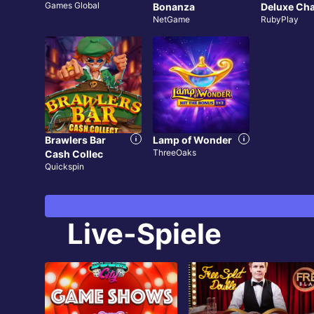
Games Global
Bonanza
Deluxe Cha
NetGame
RubyPlay
Brawlers Bar
Lamp of Wonder
ThreeOaks
Cash Collec
Quickspin
Live-Spiele