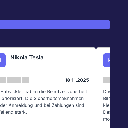
Nikola Tesla
H
N
H
18.11.2025
 Entwickler haben die Benutzersicherheit
Das Layout
r priorisiert. Die Sicherheitsmaßnahmen
Bildschirmpl
 der Anmeldung und bei Zahlungen sind
kleineren Ta
fallend stark.
Desktop-äh
mobilen Ge