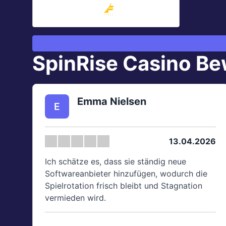
SpinRise Casino B
Emma Nielsen
E
13.04.2026
Ich schätze es, dass sie ständig neue
Softwareanbieter hinzufügen, wodurch die
Spielrotation frisch bleibt und Stagnation
vermieden wird.