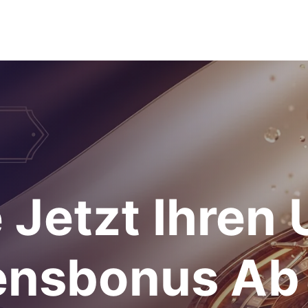
 Jetzt Ihren 
ensbonus Ab