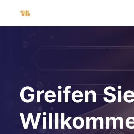
Greifen Sie
Willkomm