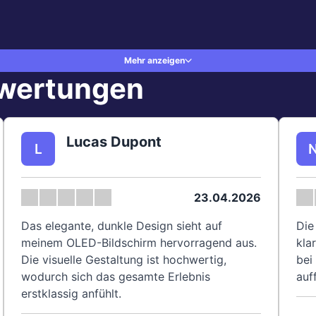
Mehr anzeigen
ewertungen
Lucas Dupont
L
23.04.2026
Das elegante, dunkle Design sieht auf
Die
meinem OLED-Bildschirm hervorragend aus.
kla
Die visuelle Gestaltung ist hochwertig,
bei
wodurch sich das gesamte Erlebnis
auf
erstklassig anfühlt.