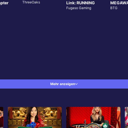
ThreeOaks
pter
Link: RUNNING
MEGAW
Fugaso Gaming
BTG
Mehr anzeigen